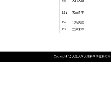
M1
大門大朗
M１
宮前良平
B4
北島実佳
B3
立澤未尋
Copyright (c) 大阪大学人間科学研究科応用